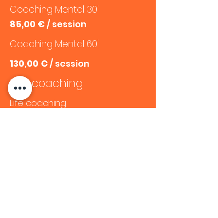
Coaching Mental 30'
85,00 €
/ session
Coaching Mental 60'
130,00 €
/ session
Live coaching
Life coaching
130,00 € / session
1x Session +/- 50 à 60 minutes
Tous nos prix incluent la TVA et sont
susceptibles d'être ajustés en
fonction des variations de l'indice
économique au Luxembourg.