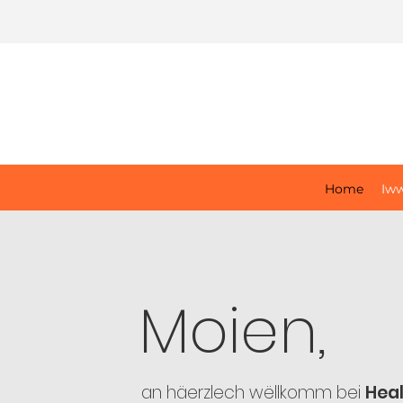
Home
Iw
Moien,
an häerzlech wëllkomm bei
Heal