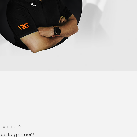
tivatioun?
éi op Regimmer?