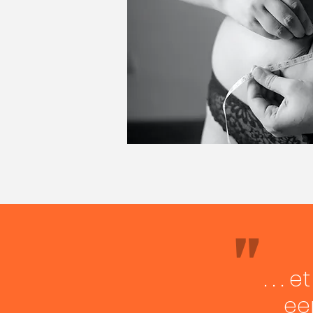
"
. . .
ee