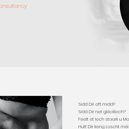
onsultancy
Sidd Dir oft midd?
Sidd Dir net glécklech?
Feelt et Iech staark u Mo
Hutt Dir keng Loscht m