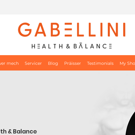
wer mech
Servicer
Blog
Präisser
Testimonials
My Sh
th & Balance