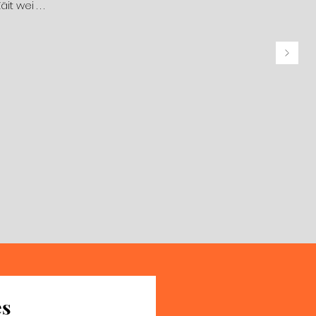
 wei . . .
es
es