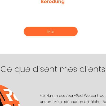
Berodung
Méi
Ce que disent mes clients
Méi Numm ass Jean-Paul Wersant, ech
engem Mëttelstännegen Usträicher Be