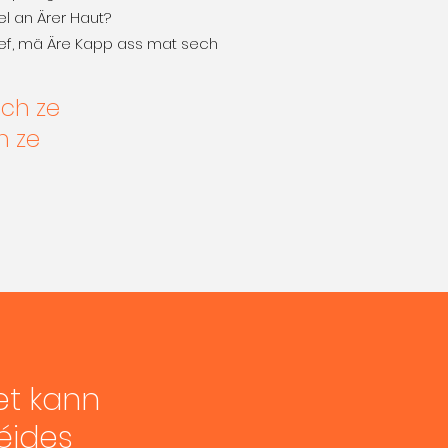
uel an Ärer Haut?
llef, mä Äre Kapp ass mat sech
ech ze
h ze
et kann
éides