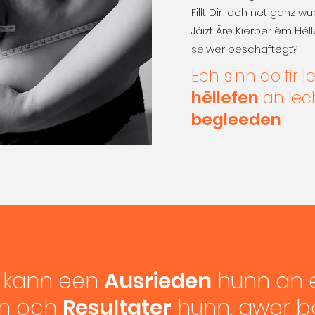
Fillt Dir Iech net ganz w
Jäizt Äre Kierper ëm Hë
selwer beschäftegt?
Ech sinn do fir I
hëllefen
an Iec
begleeden
!
 et kann een
Ausrieden
hunn an 
n och
Resultater
hunn, awer b