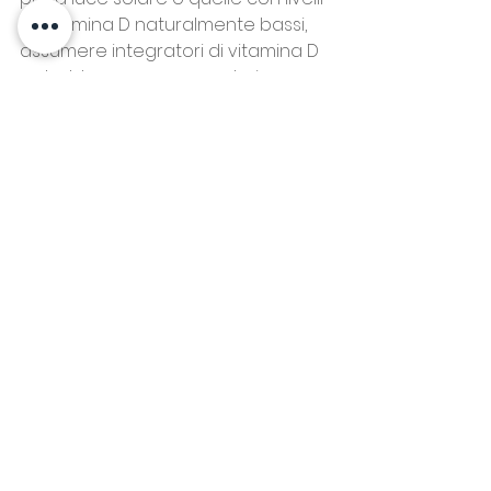
di vitamina D naturalmente bassi, 
assumere integratori di vitamina D 
potrebbe essere una soluzione 
efficace. Consulta il tuo medico 
per un dosaggio appropriato, 
poiché livelli eccessivi possono 
anche essere problematici.
Conclusione
La vitamina D è molto più di una 
semplice vitamina; è essenziale 
per il nostro benessere generale. Il 
suo ruolo nel rinforzare il sistema 
immunitario, supportare la salute 
ossea, migliorare l'umore e 
proteggere il cuore la rende un 
attore chiave della nostra salute. 