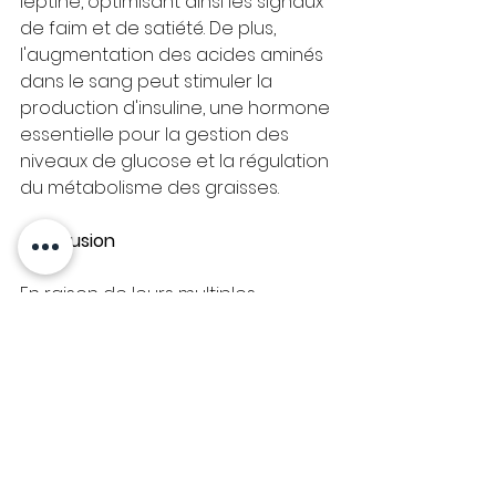
leptine, optimisant ainsi les signaux 
de faim et de satiété. De plus, 
l'augmentation des acides aminés 
dans le sang peut stimuler la 
production d'insuline, une hormone 
essentielle pour la gestion des 
niveaux de glucose et la régulation 
du métabolisme des graisses.
Conclusion
En raison de leurs multiples 
fonctions biochimiques et 
physiologiques, les protéines sont 
essentielles à notre santé et à 
notre bien-être, en particulier lors 
d’un programme de perte de 
poids. Elles favorisent la 
construction et la réparation des 